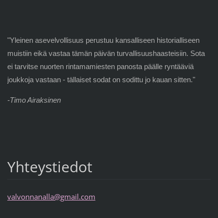
"Yleinen asevelvollisuus perustuu kansalliseen historialliseen
muistiin eikä vastaa tämän päivän turvallisuushaasteisiin. Sota
ei tarvitse nuorten rintamamiesten panosta päälle ryntääviä
joukkoja vastaan - tällaiset sodat on sodittu jo kauan sitten."
-Timo Airaksinen
Yhteystiedot
valvonna
nalla@gm
ail.com